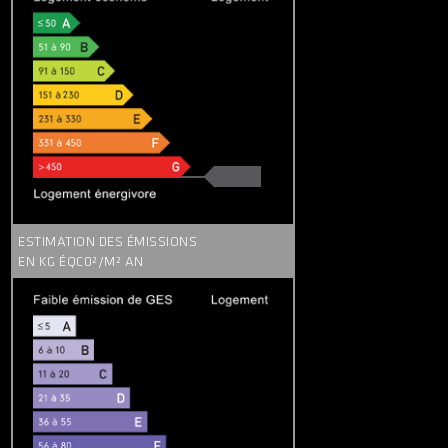
ESTIMATION DES ÉMISSIONS
EN KG ÉQC0²/M² AN