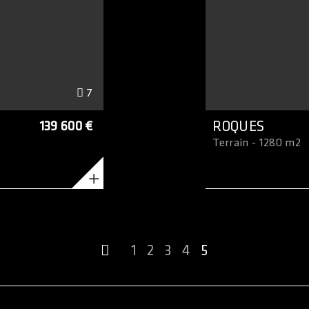
7
139 600 €
ROQUES
Terrain - 1280 m2
1
2
3
4
5