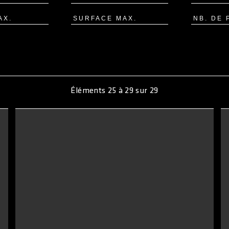
Éléments
25
à
29
sur
29