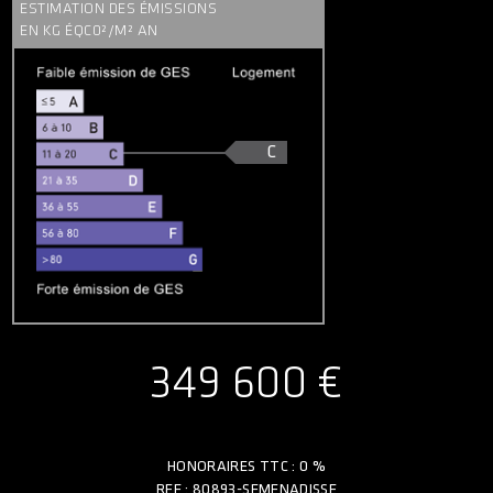
ESTIMATION DES ÉMISSIONS
EN KG ÉQC0²/M² AN
C
349 600 €
HONORAIRES TTC : 0 %
REF : 80893-SEMENADISSE