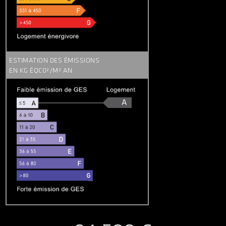
ESTIMATION DES ÉMISSIONS
EN KG ÉQC0²/M² AN
A