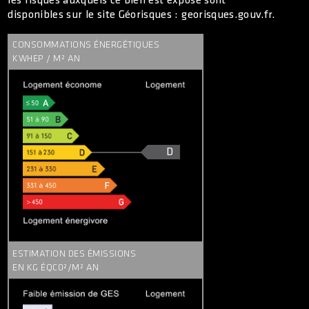
les risques auxquels ce bien est exposé sont
disponibles sur le site Géorisques : georisques.gouv.fr.
CONSOMMATIONS ÉNERGÉTIQUES
KWHEP / M² AN
D
ESTIMATION DES ÉMISSIONS
EN KG ÉQC0²/M² AN