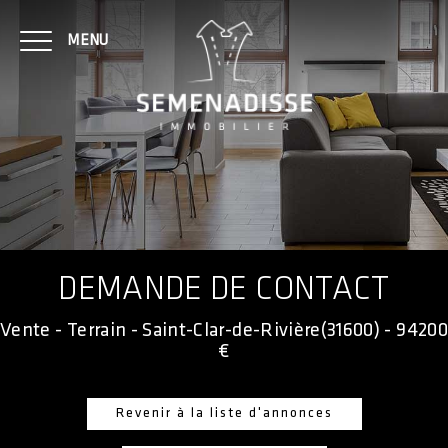
MENU
NOTRE AGENCE
ACHAT
DEMANDE DE CONTACT
LOCATION
Vente - Terrain - Saint-Clar-de-Rivière(31600) - 94200
€
CONTACT
Revenir à la liste d'annonces